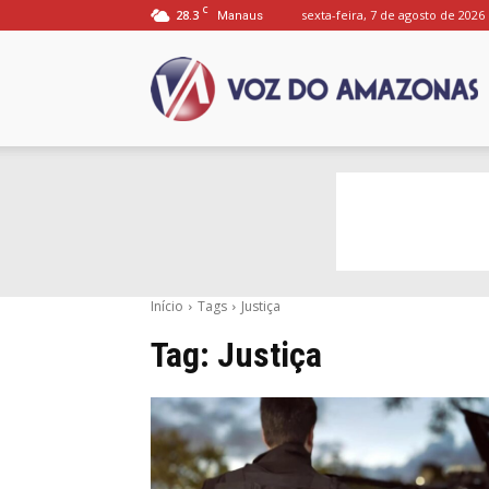
C
28.3
sexta-feira, 7 de agosto de 2026
Manaus
P
V
Início
Tags
Justiça
d
Tag:
Justiça
A