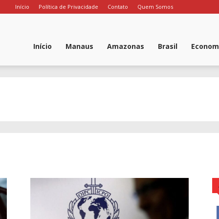
Início
Política de Privacidade
Contato
Quem Somos
ortal
Início
Manaus
Amazonas
Brasil
Econom
oz
o
mazonas