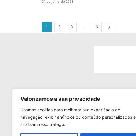
21 de julho de 2026
...
1
2
3
6
SO
Valorizamos a sua privacidade
As p
Usamos cookies para melhorar sua experiência de
real
navegação, exibir anúncios ou conteúdo personalizados e
econ
analisar nosso tráfego.
port