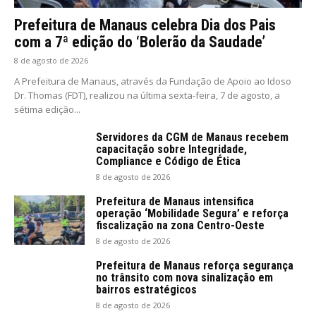
Prefeitura de Manaus celebra Dia dos Pais
com a 7ª edição do ‘Bolerão da Saudade’
8 de agosto de 2026
A Prefeitura de Manaus, através da Fundação de Apoio ao Idoso
Dr. Thomas (FDT), realizou na última sexta-feira, 7 de agosto, a
sétima edição...
Servidores da CGM de Manaus recebem
capacitação sobre Integridade,
Compliance e Código de Ética
8 de agosto de 2026
Prefeitura de Manaus intensifica
operação ‘Mobilidade Segura’ e reforça
fiscalização na zona Centro-Oeste
8 de agosto de 2026
Prefeitura de Manaus reforça segurança
no trânsito com nova sinalização em
bairros estratégicos
8 de agosto de 2026