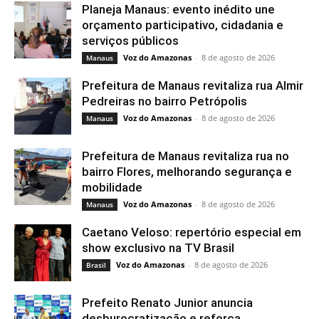
Planeja Manaus: evento inédito une
orçamento participativo, cidadania e
serviços públicos
Voz do Amazonas
-
8 de agosto de 2026
Manaus
Prefeitura de Manaus revitaliza rua Almir
Pedreiras no bairro Petrópolis
Voz do Amazonas
-
8 de agosto de 2026
Manaus
Prefeitura de Manaus revitaliza rua no
bairro Flores, melhorando segurança e
mobilidade
Voz do Amazonas
-
8 de agosto de 2026
Manaus
Caetano Veloso: repertório especial em
show exclusivo na TV Brasil
Voz do Amazonas
-
8 de agosto de 2026
Brasil
Prefeito Renato Junior anuncia
desburocratização e reforça