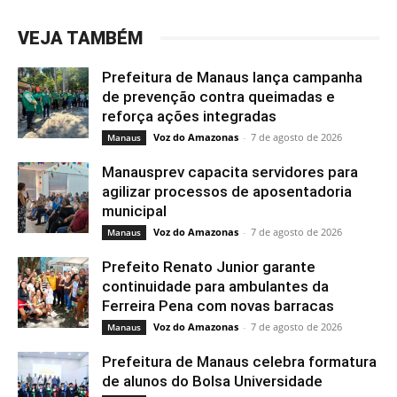
VEJA TAMBÉM
Prefeitura de Manaus lança campanha
de prevenção contra queimadas e
reforça ações integradas
Voz do Amazonas
-
7 de agosto de 2026
Manaus
Manausprev capacita servidores para
agilizar processos de aposentadoria
municipal
Voz do Amazonas
-
7 de agosto de 2026
Manaus
Prefeito Renato Junior garante
continuidade para ambulantes da
Ferreira Pena com novas barracas
Voz do Amazonas
-
7 de agosto de 2026
Manaus
Prefeitura de Manaus celebra formatura
de alunos do Bolsa Universidade