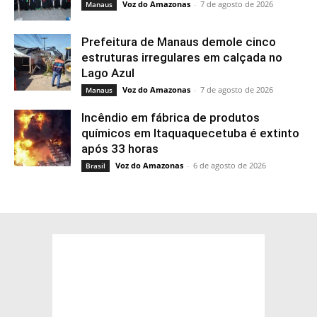
Voz do Amazonas
-
7 de agosto de 2026
Manaus
Prefeitura de Manaus demole cinco
estruturas irregulares em calçada no
Lago Azul
Voz do Amazonas
-
7 de agosto de 2026
Manaus
Incêndio em fábrica de produtos
químicos em Itaquaquecetuba é extinto
após 33 horas
Voz do Amazonas
-
6 de agosto de 2026
Brasil