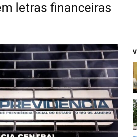
m letras financeiras
r
V