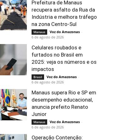
Prefeitura de Manaus
recupera asfalto da Rua da
Indústria e melhora tráfego
na zona Centro-Sul
Voz do Amazonas
-
Manaus
6 de agosto de 2026
Celulares roubados e
furtados no Brasil em
2025: veja os números e os
impactos
Voz do Amazonas
-
Brasil
6 de agosto de 2026
Manaus supera Rio e SP em
desempenho educacional,
anuncia prefeito Renato
Junior
Voz do Amazonas
-
Manaus
6 de agosto de 2026
Operação Contenção: