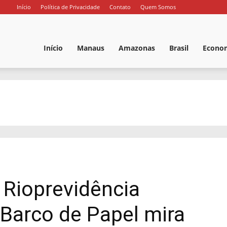
Início
Política de Privacidade
Contato
Quem Somos
ortal
Início
Manaus
Amazonas
Brasil
Econo
oz
o
 Rioprevidência
mazonas
Barco de Papel mira