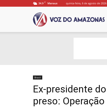
C
34.9
quinta-feira, 6 de agosto de 2026
Manaus
P
V
d
Brasil
Ex-presidente do
A
preso: Operação 