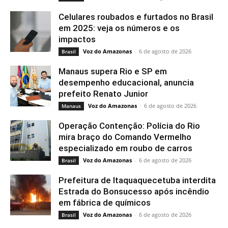
Celulares roubados e furtados no Brasil
em 2025: veja os números e os
impactos
Voz do Amazonas
-
6 de agosto de 2026
Brasil
Manaus supera Rio e SP em
desempenho educacional, anuncia
prefeito Renato Junior
Voz do Amazonas
-
6 de agosto de 2026
Manaus
Operação Contenção: Polícia do Rio
mira braço do Comando Vermelho
especializado em roubo de carros
Voz do Amazonas
-
6 de agosto de 2026
Brasil
Prefeitura de Itaquaquecetuba interdita
Estrada do Bonsucesso após incêndio
em fábrica de químicos
Voz do Amazonas
-
6 de agosto de 2026
Brasil